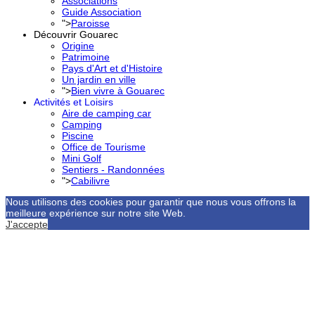
Associations
Guide Association
">
Paroisse
Découvrir Gouarec
Origine
Patrimoine
Pays d'Art et d'Histoire
Un jardin en ville
">
Bien vivre à Gouarec
Activités et Loisirs
Aire de camping car
Camping
Piscine
Office de Tourisme
Mini Golf
Sentiers - Randonnées
">
Cabilivre
Nous utilisons des cookies pour garantir que nous vous offrons la
meilleure expérience sur notre site Web.
J'accepte