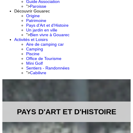
Guide Association
">
Paroisse
Découvrir Gouarec
Origine
Patrimoine
Pays d'Art et d'Histoire
Un jardin en ville
">
Bien vivre à Gouarec
Activités et Loisirs
Aire de camping car
Camping
Piscine
Office de Tourisme
Mini Golf
Sentiers - Randonnées
">
Cabilivre
PAYS D'ART ET D'HISTOIRE